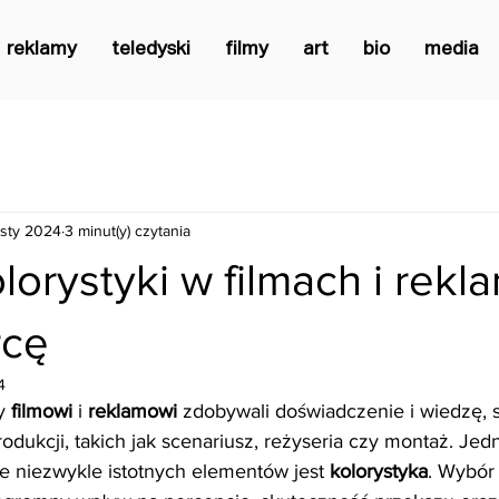
reklamy
teledyski
filmy
art
bio
media
 sty 2024
3 minut(y) czytania
orystyki w filmach i rekl
rcę
4
y 
filmowi
 i 
reklamowi
 zdobywali doświadczenie i wiedzę, s
odukcji, takich jak scenariusz, reżyseria czy montaż. Jed
le niezwykle istotnych elementów jest 
kolorystyka
. Wybór