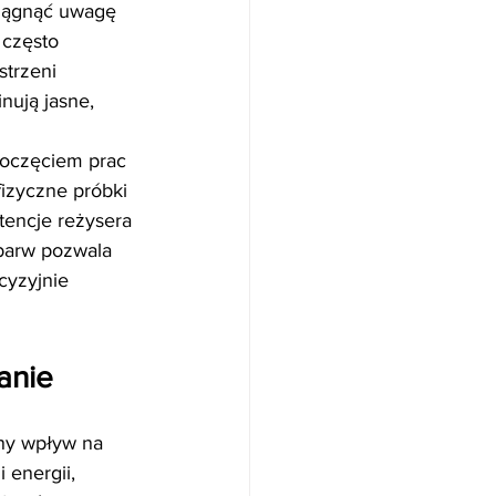
ciągnąć uwagę 
 często 
trzeni 
nują jasne, 
poczęciem prac 
izyczne próbki 
tencje reżysera 
 barw pozwala 
cyzyjnie 
anie 
mny wpływ na 
energii, 