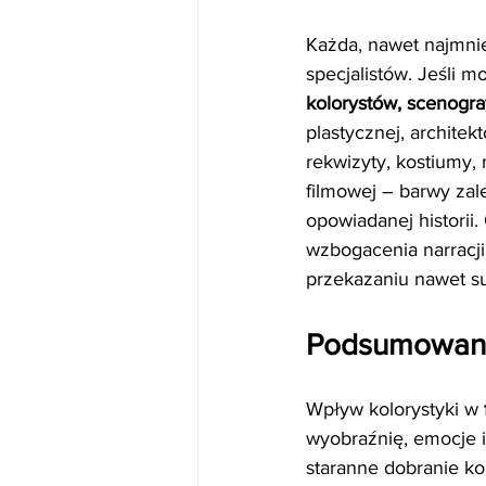
Każda, nawet najmnie
specjalistów. Jeśli m
kolorystów, scenogra
plastycznej, architek
rekwizyty, kostiumy,
filmowej – barwy zal
opowiadanej historii
wzbogacenia narracji
przekazaniu nawet su
Podsumowani
Wpływ kolorystyki w 
wyobraźnię, emocje i
staranne dobranie ko