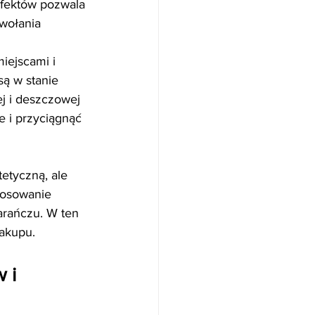
efektów pozwala 
wołania 
iejscami i 
ą w stanie 
j i deszczowej 
e i przyciągnąć 
etyczną, ale 
tosowanie 
arańczu. W ten 
akupu.
 i 