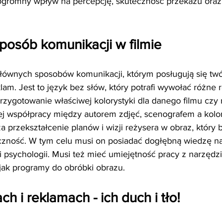
gromny wpływ na percepcję, skuteczność przekazu oraz
 sposób komunikacji w filmie 
głównych sposobów komunikacji, którym posługują się tw
klam. Jest to język bez słów, który potrafi wywołać różne r
Przygotowanie właściwej kolorystyki dla danego filmu czy
j współpracy między autorem zdjęć, scenografem a kolory
a przekształcenie planów i wizji reżysera w obraz, który 
czność. W tym celu musi on posiadać dogłębną wiedzę na
i psychologii. Musi też mieć umiejętność pracy z narzędz
 jak programy do obróbki obrazu.
ch i reklamach - ich duch i tło! 