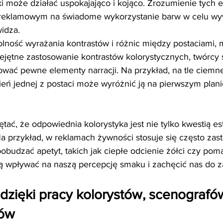
i może działać uspokajająco i kojąco. Zrozumienie tych 
reklamowym na świadome wykorzystanie barw w celu wy
widza.
lność wyrażania kontrastów i różnic między postaciami, m
ejętne zastosowanie kontrastów kolorystycznych, twórcy s
wać pewne elementy narracji. Na przykład, na tle ciemne
ień jednej z postaci może wyróżnić ją na pierwszym plani
ać, że odpowiednia kolorystyka jest nie tylko kwestią est
Na przykład, w reklamach żywności stosuje się często zas
pobudzać apetyt, takich jak ciepłe odcienie żółci czy pom
 wpływać na naszą percepcję smaku i zachęcić nas do z
dzięki pracy kolorystów, scenografów
ów 