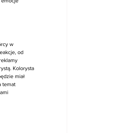
 emocje 
órcy w 
eakcje, od 
 reklamy 
stą. Kolorysta 
będzie miał 
 temat 
iami 