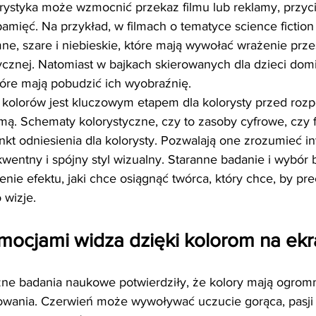
rystyka może wzmocnić przekaz filmu lub reklamy, przy
pamięć. Na przykład, w filmach o tematyce science fiction
e, szare i niebieskie, które mają wywołać wrażenie przes
tycznej. Natomiast w bajkach skierowanych dla dzieci domi
tóre mają pobudzić ich wyobraźnię. 
kolorów jest kluczowym etapem dla kolorysty przed roz
mą. Schematy kolorystyczne, czy to zasoby cyfrowe, czy f
nkt odniesienia dla kolorysty. Pozwalają one zrozumieć in
wentny i spójny styl wizualny. Staranne badanie i wybór
nie efektu, jaki chce osiągnąć twórca, który chce, by pre
 wizje.
mocjami widza dzięki kolorom na ekr
iczne badania naukowe potwierdziły, że kolory mają ogro
wania. Czerwień może wywoływać uczucie gorąca, pasji i 