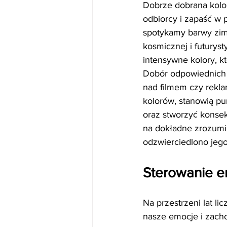
Dobrze dobrana kolo
odbiorcy i zapaść w 
spotykamy barwy zimn
kosmicznej i futurys
intensywne kolory, k
Dobór odpowiednich 
nad filmem czy rekla
kolorów, stanowią pu
oraz stworzyć konsek
na dokładne zrozumie
odzwierciedlono jego
Sterowanie e
Na przestrzeni lat l
nasze emocje i zacho