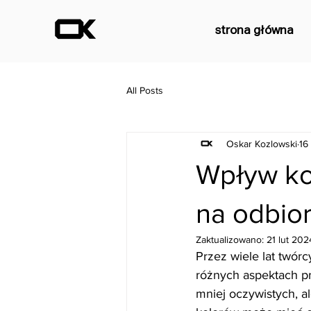
strona główna
All Posts
Oskar Kozlowski
16
Wpływ kol
na odbio
Zaktualizowano:
21 lut 202
Przez wiele lat twórc
różnych aspektach pr
mniej oczywistych, a