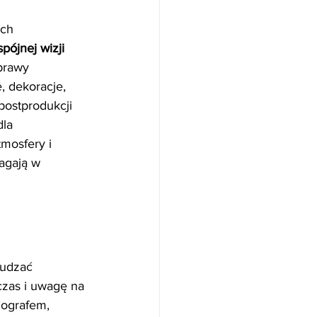
ch 
spójnej wizji 
oprawy 
, dekoracje, 
postprodukcji 
la 
mosfery i 
agają w 
budzać 
czas i uwagę na 
nografem, 