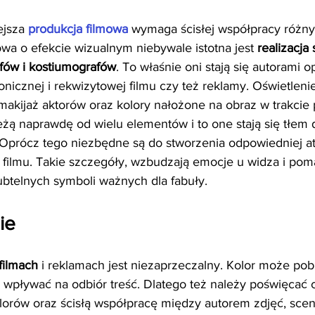
jsza 
produkcja filmowa
 wymaga ścisłej współpracy różny
owa o efekcie wizualnym niebywale istotna jest 
realizacja 
fów i kostiumografów
. To właśnie oni stają się autorami 
tonicznej i rekwizytowej filmu czy też reklamy. Oświetlenie
 makijaż aktorów oraz kolory nałożone na obraz w trakcie 
eżą naprawdę od wielu elementów i to one stają się tłem d
. Oprócz tego niezbędne są do stworzenia odpowiedniej at
 filmu. Takie szczegóły, wzbudzają emocje u widza i pom
btelnych symboli ważnych dla fabuły. 
e 
filmach
 i reklamach jest niezaprzeczalny. Kolor może po
 wpływać na odbiór treść. Dlatego też należy poświęcać 
lorów oraz ścisłą współpracę między autorem zdjęć, sce