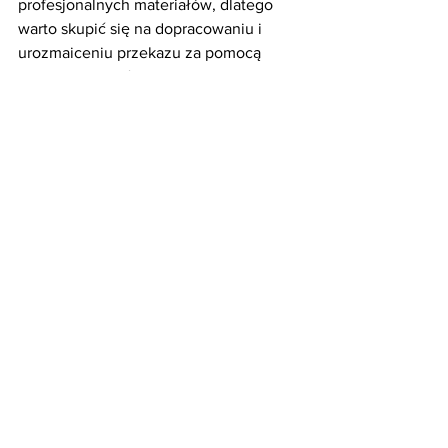
profesjonalnych materiałów, dlatego 
warto skupić się na dopracowaniu i 
urozmaiceniu przekazu za pomocą 
montażu, efektów specjalnych i korekcji 
kolorów.
Podsumowując, wykorzystanie dronów 
w 
realizacji teledysków
 to potężne 
narzędzie, które pozwala na uzyskanie 
nietypowych i dynamicznych ujęć. Aby 
dobrze wykorzystać możliwości 
dronów, należy dobrać model, 
planować ujęcia zgodnie z 
zamierzeniem artystycznym, 
przestrzegać przepisów 
bezpieczeństwa i profesjonalnie 
edytować nagrane materiały. 
Pamiętajmy, że drony to tylko 
narzędzia, a historia i przekaz są 